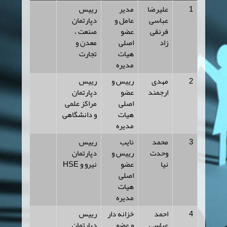
1
علیرضا
مدیر
رییس
عباسی
عامل و
دپارتمان
فرنقی
عضو
صنعت ،
زاد
اصلی
معدن و
هیات
تجارت
مدیره
2
مهدی
رییس و
رییس
ارجمند
عضو
دپارتمان
اصلی
مراکز علمی
هیات
و دانشگاهی
مدیره
3
محمد
نایب
رییس
وحدت
رییس و
دپارتمان
نیا
عضو
نیرو و HSE
اصلی
هیات
مدیره
4
احمد
خزانه دار
رییس
عباسی
و عضو
دپارتمان