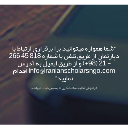
“شما همواره میتوانید برا برقراری ارتباط با
دپارتمان از طریق تلفن با شماره 818 45 266
- 21 (98+) و از طریق ایمیل به آدرس
info@iranianscholarsngo.com اقدام
نمایید”
فراموش نکنید ساعت کاری ما به صورت..... میباشد